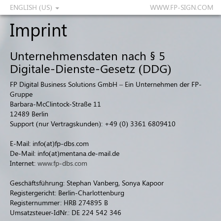
ENGLISH (US)
WWW.FP-SIGN.COM
Imprint
Unternehmensdaten nach § 5
Digitale-Dienste-Gesetz (DDG)
FP Digital Business Solutions GmbH – Ein Unternehmen der FP-
Gruppe
Barbara-McClintock-Straße 11
12489 Berlin
Support (nur Vertragskunden): +49 (0) 3361 6809410
E-Mail: info(at)fp-dbs.com
De-Mail: info(at)mentana.de-mail.de
Internet:
www.fp-dbs.com
Geschäftsführung: Stephan Vanberg, Sonya Kapoor
Registergericht: Berlin-Charlottenburg
Registernummer: HRB 274895 B
Umsatzsteuer-IdNr.: DE 224 542 346