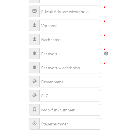
*
*
*
*
*